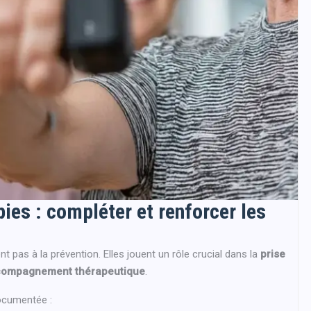
pies : compléter et renforcer les
 pas à la prévention. Elles jouent un rôle crucial dans la
prise
ompagnement thérapeutique
.
documentée :