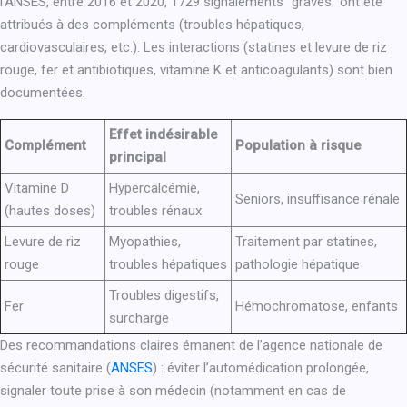
l’ANSES, entre 2016 et 2020, 1729 signalements “graves” ont été
attribués à des compléments (troubles hépatiques,
cardiovasculaires, etc.). Les interactions (statines et levure de riz
rouge, fer et antibiotiques, vitamine K et anticoagulants) sont bien
documentées.
Effet indésirable
Complément
Population à risque
principal
Vitamine D
Hypercalcémie,
Seniors, insuffisance rénale
(hautes doses)
troubles rénaux
Levure de riz
Myopathies,
Traitement par statines,
rouge
troubles hépatiques
pathologie hépatique
Troubles digestifs,
Fer
Hémochromatose, enfants
surcharge
Des recommandations claires émanent de l’agence nationale de
sécurité sanitaire (
ANSES
) : éviter l’automédication prolongée,
signaler toute prise à son médecin (notamment en cas de