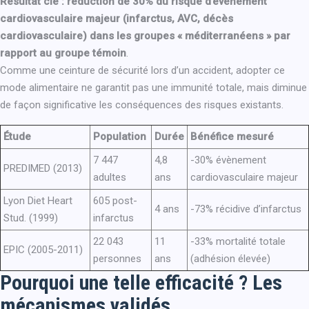
Résultat clé : réduction de 30% du risque d’évènement
cardiovasculaire majeur (infarctus, AVC, décès
cardiovasculaire) dans les groupes « méditerranéens » par
rapport au groupe témoin
.
Comme une ceinture de sécurité lors d’un accident, adopter ce
mode alimentaire ne garantit pas une immunité totale, mais diminue
de façon significative les conséquences des risques existants.
Étude
Population
Durée
Bénéfice mesuré
7 447
4,8
-30% évènement
PREDIMED (2013)
adultes
ans
cardiovasculaire majeur
Lyon Diet Heart
605 post-
4 ans
-73% récidive d’infarctus
Stud. (1999)
infarctus
22 043
11
-33% mortalité totale
EPIC (2005-2011)
personnes
ans
(adhésion élevée)
Pourquoi une telle efficacité ? Les
mécanismes validés