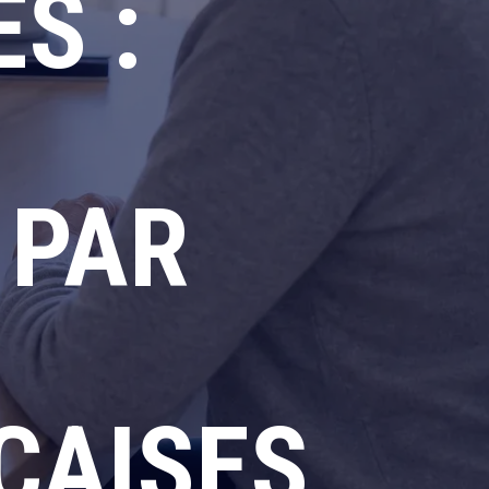
S :
 PAR
ÇAISES