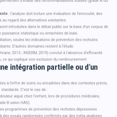
permettent d’établir des recommandations solides (grade A ou
exte
: l’analyse doit inclure une évaluation de l’innocuité, des
s au regard des alternatives existantes.
nt introduites dans le débat public sur la base d’un corpus de
 puissance statistique ou entachées de biais.
itation, seules les indications de prévention des rechutes
bants. D’autres domaines restent à l’étude.
chrane, 2015 ; INSERM, 2019) conclut à l’absence d’efficacité
s, ce qui explique son exclusion du remboursement.
ne intégration partielle ou d’un
ées à l’offre de soins ou encadrées dans des contextes précis,
standards. C’est le cas de :
 douleur aiguë chez l’enfant, lors de procédures médicales,
rade B selon HAS).
des programmes de prévention des rechutes dépressives
 à des essais randomisés confirmés par des méta-analyses