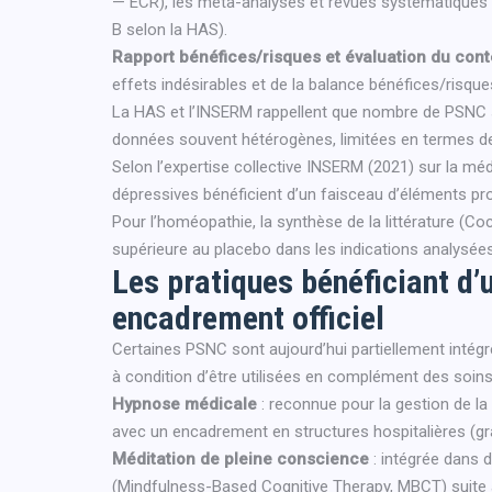
— ECR), les méta-analyses et revues systématiques 
B selon la HAS).
Rapport bénéfices/risques et évaluation du cont
effets indésirables et de la balance bénéfices/risque
La HAS et l’INSERM rappellent que nombre de PSNC so
données souvent hétérogènes, limitées en termes de
Selon l’expertise collective INSERM (2021) sur la méd
dépressives bénéficient d’un faisceau d’éléments pro
Pour l’homéopathie, la synthèse de la littérature (Co
supérieure au placebo dans les indications analysée
Les pratiques bénéficiant d’u
encadrement officiel
Certaines PSNC sont aujourd’hui partiellement intégr
à condition d’être utilisées en complément des soins 
Hypnose médicale
: reconnue pour la gestion de la
avec un encadrement en structures hospitalières (g
Méditation de pleine conscience
: intégrée dans 
(Mindfulness-Based Cognitive Therapy, MBCT) suite