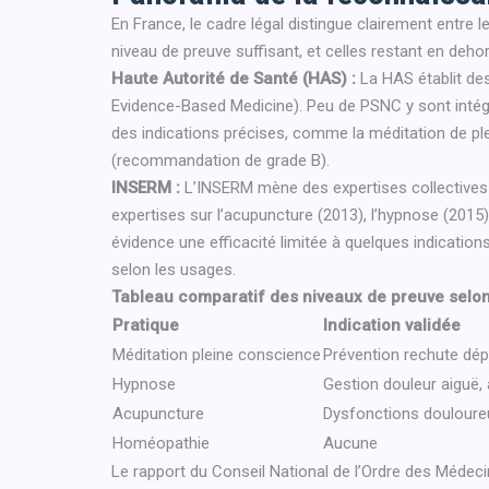
En France, le cadre légal distingue clairement entre le
niveau de preuve suffisant, et celles restant en deh
Haute Autorité de Santé (HAS) :
La HAS établit d
Evidence-Based Medicine). Peu de PSNC y sont intégr
des indications précises, comme la méditation de pl
(recommandation de grade B).
INSERM :
L’INSERM mène des expertises collectives vi
expertises sur l’acupuncture (2013), l’hypnose (2015
évidence une efficacité limitée à quelques indication
selon les usages.
Tableau comparatif des niveaux de preuve selon
Pratique
Indication validée
Méditation pleine conscience
Prévention rechute dép
Hypnose
Gestion douleur aiguë, 
Acupuncture
Dysfonctions douloure
Homéopathie
Aucune
Le rapport du Conseil National de l’Ordre des Méde